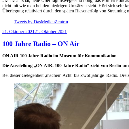
#MTM21 Klar, neue Übertragunswege sind nötig, das Format Podcast h
nicht mit wie man bei den niedrigen Umsätzen sieht. Hört sich sehr 
Überlegung relativiert durch den späten Riesenerfolg von Streamin
Tweets by DasMedienZentrm
Veröffentlicht
21. Oktober 2021
21. Oktober 2021
am
100 Jahre Radio – ON Air
ON AIR 100 Jahre Radio im Museum für Kommunikation
Die Ausstellung „ON AIR. 100 Jahre Radio“ zieht von Berlin um
Bei dieser Gelegenheit ‚machen‘ Acht- bis Zwöfljährige Radio. Drei