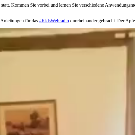
 statt. Kommen Sie vorbei und lernen Sie verschiedene Anwendungsmö
 Anleitungen für das
#KidsWebradio
durcheinander gebracht. Der Apf