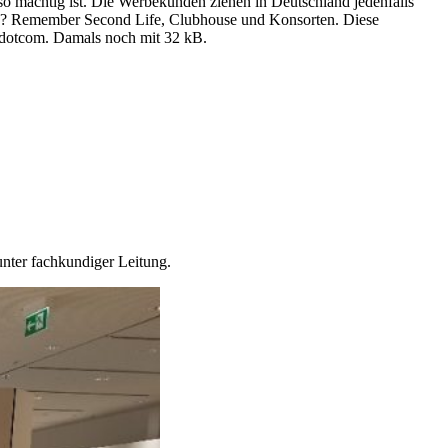
o mächtig ist. Die Werbekunden ziehen in Deutschland jedenfalls
nach? Remember Second Life, Clubhouse und Konsorten. Diese
rdotcom. Damals noch mit 32 kB.
nter fachkundiger Leitung.