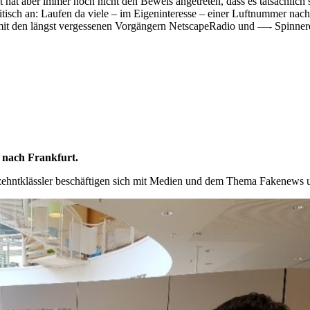
at aber immer noch nicht den Beweis angetreten, dass es tatsächlich s
kritisch an: Laufen da viele – im Eigeninteresse – einer Luftnummer 
g mit den längst vergessenen Vorgängern NetscapeRadio und —- Spinne
 nach Frankfurt.
zehntklässler beschäftigen sich mit Medien und dem Thema Fakenews u