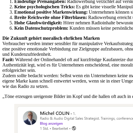
Eindeutige Preisangaben:
Radiowerbung verzichtet auf verste
Keine psychologischen Tricks:
Es gibt keine visuelle Manipu
Emotional positive Markenwirkung:
Unternehmen können sic
Breite Reichweite ohne Filterblasen:
Radiowerbung erreicht u
Hohe Glaubwürdigkeit:
Hörer nehmen Radioinhalte bewusster
Kein Datenschutzproblem:
Kunden müssen keine persönliche
Die Zukunft gehört moralisch ehrlichen Marken
Verbraucher werden immer sensibler für manipulative Verkaufsstrategi
eine positive emotionale Verbindung zur Zielgruppe aufzubauen, ohne
und Kundenzufriedenheit.
Fazit:
Während der Onlinehandel oft auf kurzfristige Kaufanreize du
Authentizität legt, wird es für Unternehmen entscheidend, eine mora
erfolgreicher sein.
Zudem sollte bedacht werden: Selbst wenn ein Unternehmen keine man
eigene Marke kann schnell entwertet werden, wenn sie in einer Umge
wie das Radio zu setzen.
„Töne erzeugen ureigenste Bilder im Kopf und die hallen oft auc