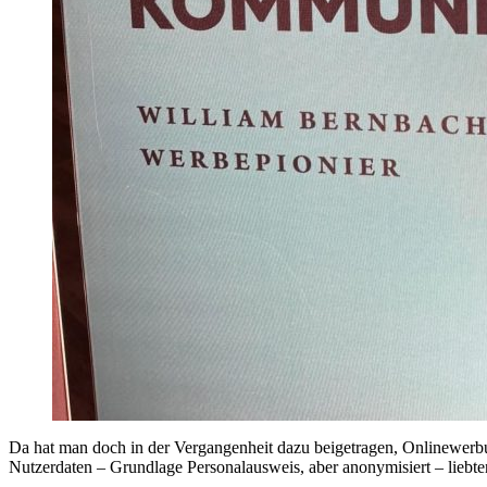
Da hat man doch in der Vergangenheit dazu beigetragen, Onlinewerbu
Nutzerdaten – Grundlage Personalausweis, aber anonymisiert – liebten 