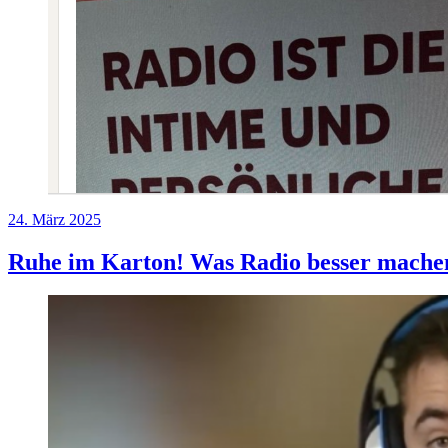
Veröffentlicht
24. März 2025
am
Ruhe im Karton! Was Radio besser mache