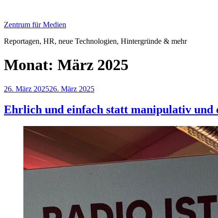
Zum
Inhalt
Zentrum für Medien
springen
Reportagen, HR, neue Technologien, Hintergründe & mehr
Monat:
März 2025
Veröffentlicht
26. März 2025
26. März 2025
am
Ehrlich und einfach statt manipulativ un