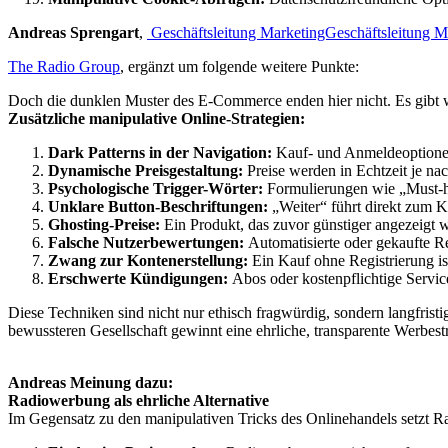
Andreas Sprengart
,
Geschäftsleitung MarketingGeschäftsleitung M
The Radio Group
, ergänzt um folgende weitere Punkte:
Doch die dunklen Muster des E-Commerce enden hier nicht. Es gibt w
Zusätzliche manipulative Online-Strategien:
Dark Patterns in der Navigation:
Kauf- und Anmeldeoptionen 
Dynamische Preisgestaltung:
Preise werden in Echtzeit je na
Psychologische Trigger-Wörter:
Formulierungen wie „Must-ha
Unklare Button-Beschriftungen:
„Weiter“ führt direkt zum Ka
Ghosting-Preise:
Ein Produkt, das zuvor günstiger angezeigt w
Falsche Nutzerbewertungen:
Automatisierte oder gekaufte Re
Zwang zur Kontenerstellung:
Ein Kauf ohne Registrierung is
Erschwerte Kündigungen:
Abos oder kostenpflichtige Service
Diese Techniken sind nicht nur ethisch fragwürdig, sondern langfris
bewussteren Gesellschaft gewinnt eine ehrliche, transparente Werbes
Andreas Meinung dazu:
Radiowerbung als ehrliche Alternative
Im Gegensatz zu den manipulativen Tricks des Onlinehandels setzt R