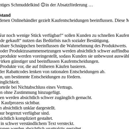
ichtiges Schmuddelkind 😊in der Absatzförderung …
fstand
 denen Onlinehändler gezielt Kaufentscheidungen beeinflussen. Diese 
r noch wenige Stück verfügbar!“ sollen Kunden zu schnellen Kaufen
 gekauft“ nutzen das Bedürfnis nach sozialer Bestätigung.
inbare Schnäppchen beeinflussen die Wahrnehmung des Produktwerts.
n oder Produktzusammensetzungen werden absichtlich schwer auffindba
rodukte werden voreingestellt, sodass Kunden sie unbewusst auswähl
 wirken günstiger und beeinflussen Kaufentscheidungen.
Produkte vor, die auf früheren Käufen basieren.
er Rabattcodes lenken von rationalen Entscheidungen ab.
, um bestimmte Entscheidungen zu fördern.
nglichkeit.
teile bei Nichtabschluss eines Vertrags.
en ohne Zustimmung hinzugefügt.
en werden absichtlich schwer zugänglich gemacht.
 Kaufprozess sichtbar.
absichtlich unklar dargestellt.
nur begrenzt verfügbar sind.
htlich kompliziert gestaltet.
n schwer verständlichem Text versteckt.
nen werden absichtlich unattraktiv gestaltet.