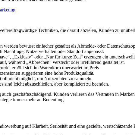
arketing
eitere fragwürdige Techniken, die darauf abzielen, Kunden zu unüberl
werden bewusst einfacher gestaltet als Abmelde- oder Datenschutzop
ch Nachfrage, Nutzerverhalten oder Standort angepasst.
ve“, „Exklusiv“ oder „Nur für kurze Zeit“ erzeugen ein unterschwelli
uf, während „Abbrechen“ versteckt oder irreführend gestaltet ist.
urde, erhöht sich im Warenkorb unerwartet im Preis.
zensionen suggerieren eine hohe Produktqualität.
t oft nicht möglich, um Nutzerdaten zu sammeln.
s sind leicht abzuschließen, aber kompliziert zu beenden.
tig auch geschäftsschädigend. Kunden verlieren das Vertrauen in Marke
trategie immer mehr an Bedeutung.
adiowerbung auf Klarheit, Seriosität und eine gezielte, wertschätzend