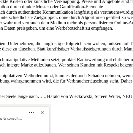
ckte Kosten oder künstliche Verknappung. Preise und Angebote sind tr
lation durch dunkle Muster oder Gamification-Elemente.
h durch authentische Kommunikation langfristig als vertrauenswürdig
nterschiedlichste Zielgruppen, ohne durch Algorithmen gefiltert zu we
 wahr und vertrauen dem Medium mehr als personalisierten Online-A
n Daten preisgeben, um eine Werbebotschaft zu empfangen.
en. Unternehmen, die langfristig erfolgreich sein wollen, müssen auf 
 diese zu täuschen. Statt kurzfristiger Verkaufssteigerungen durch Ma
rch manipulative Methoden setzt, punktet Radiowerbung mit ehrlicher 
lisch integre Marke aufzubauen. Wer seinen Kunden mit Respekt begegne
ipulativen Methoden nutzt, kann es dennoch Schaden nehmen, wenn es 
bung wahrgenommen wird, die für Verbrauchertäuschung steht. Daher l
h in der Seele lange nach… „ Harald von Wieckowski, Screen Writer