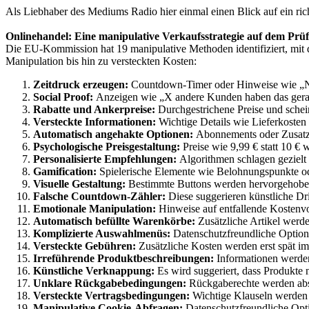
Als Liebhaber des Mediums Radio hier einmal einen Blick auf ein r
Onlinehandel: Eine manipulative Verkaufsstrategie auf dem Prü
Die EU-Kommission hat 19 manipulative Methoden identifiziert, mit
Manipulation bis hin zu versteckten Kosten:
Zeitdruck erzeugen:
Countdown-Timer oder Hinweise wie „Nu
Social Proof:
Anzeigen wie „X andere Kunden haben das gerade
Rabatte und Ankerpreise:
Durchgestrichene Preise und sche
Versteckte Informationen:
Wichtige Details wie Lieferkoste
Automatisch angehakte Optionen:
Abonnements oder Zusatzp
Psychologische Preisgestaltung:
Preise wie 9,99 € statt 10 €
Personalisierte Empfehlungen:
Algorithmen schlagen gezielt 
Gamification:
Spielerische Elemente wie Belohnungspunkte od
Visuelle Gestaltung:
Bestimmte Buttons werden hervorgehoben
Falsche Countdown-Zähler:
Diese suggerieren künstliche Dri
Emotionale Manipulation:
Hinweise auf entfallende Kostenvor
Automatisch befüllte Warenkörbe:
Zusätzliche Artikel werd
Komplizierte Auswahlmenüs:
Datenschutzfreundliche Option
Versteckte Gebühren:
Zusätzliche Kosten werden erst spät im
Irreführende Produktbeschreibungen:
Informationen werden 
Künstliche Verknappung:
Es wird suggeriert, dass Produkte 
Unklare Rückgabebedingungen:
Rückgaberechte werden absic
Versteckte Vertragsbedingungen:
Wichtige Klauseln werden i
Manipulative Cookie-Abfragen:
Datenschutzfreundliche Optio