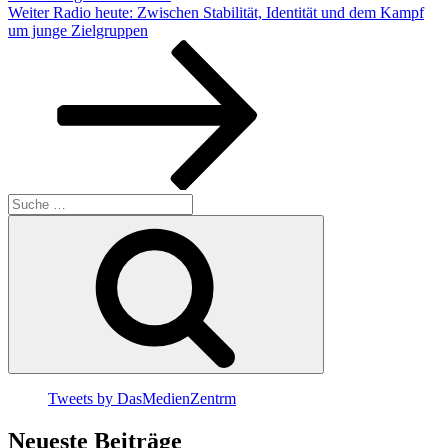
Nächster
Weiter
Radio heute: Zwischen Stabilität, Identität und dem Kampf
Beitrag
um junge Zielgruppen
Suche
nach:
Suchen
Tweets by DasMedienZentrm
Neueste Beiträge