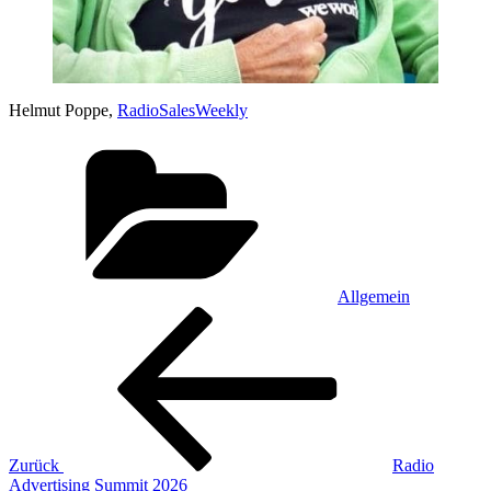
Helmut Poppe,
RadioSalesWeekly
Kategorien
Allgemein
Beitragsnavigation
Vorheriger
Beitrag
Zurück
Radio
Advertising Summit 2026