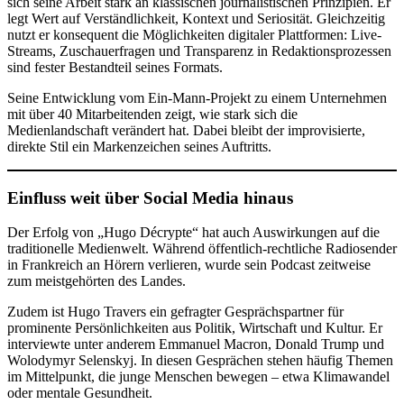
sich seine Arbeit stark an klassischen journalistischen Prinzipien. Er
legt Wert auf Verständlichkeit, Kontext und Seriosität. Gleichzeitig
nutzt er konsequent die Möglichkeiten digitaler Plattformen: Live-
Streams, Zuschauerfragen und Transparenz in Redaktionsprozessen
sind fester Bestandteil seines Formats.
Seine Entwicklung vom Ein-Mann-Projekt zu einem Unternehmen
mit über 40 Mitarbeitenden zeigt, wie stark sich die
Medienlandschaft verändert hat. Dabei bleibt der improvisierte,
direkte Stil ein Markenzeichen seines Auftritts.
Einfluss weit über Social Media hinaus
Der Erfolg von „Hugo Décrypte“ hat auch Auswirkungen auf die
traditionelle Medienwelt. Während öffentlich-rechtliche Radiosender
in Frankreich an Hörern verlieren, wurde sein Podcast zeitweise
zum meistgehörten des Landes.
Zudem ist Hugo Travers ein gefragter Gesprächspartner für
prominente Persönlichkeiten aus Politik, Wirtschaft und Kultur. Er
interviewte unter anderem Emmanuel Macron, Donald Trump und
Wolodymyr Selenskyj. In diesen Gesprächen stehen häufig Themen
im Mittelpunkt, die junge Menschen bewegen – etwa Klimawandel
oder mentale Gesundheit.