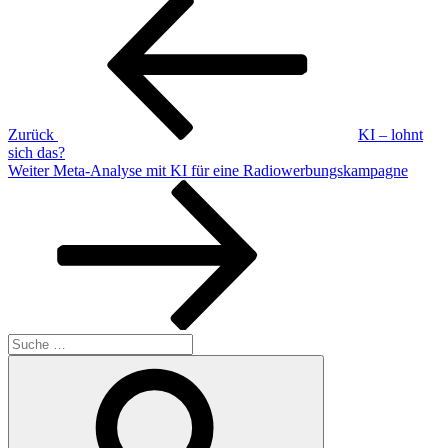
Beitragsnavigation
Beitrag
Zurück
KI – lohnt
sich das?
Nächster
Weiter
Meta-Analyse mit KI für eine Radiowerbungskampagne
Beitrag
Suche
nach:
Suchen