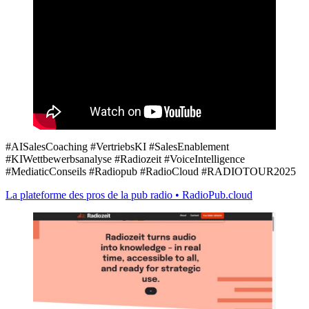
#AISalesCoaching #VertriebsKI #SalesEnablement
#KIWettbewerbsanalyse #Radiozeit #VoiceIntelligence
#MediaticConseils #Radiopub #RadioCloud #RADIOTOUR2025
La plateforme des pros de la pub radio • RadioPub.cloud