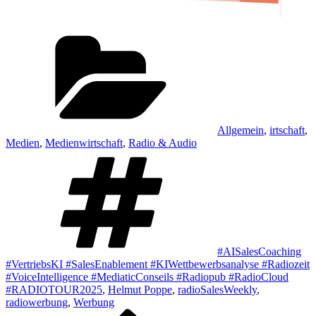
Kategorien
Allgemein
,
irtschaft
,
Medien
,
Medienwirtschaft
,
Radio & Audio
Schlagwörter
#AISalesCoaching
#VertriebsKI #SalesEnablement #KIWettbewerbsanalyse #Radiozeit
#VoiceIntelligence #MediaticConseils #Radiopub #RadioCloud
#RADIOTOUR2025
,
Helmut Poppe
,
radioSalesWeekly
,
radiowerbung
,
Werbung
Vorheriger